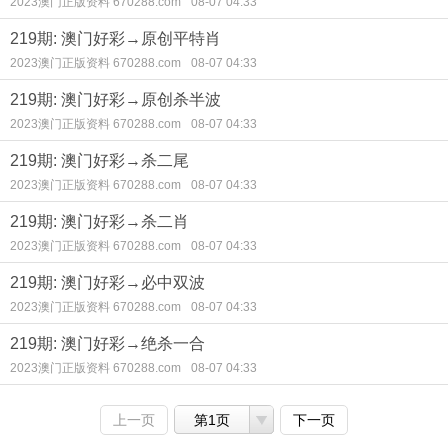
2023澳门正版资料 670288.com
08-07 04:33
219期: 澳门好彩→原创平特肖
2023澳门正版资料 670288.com
08-07 04:33
219期: 澳门好彩→原创杀半波
2023澳门正版资料 670288.com
08-07 04:33
219期: 澳门好彩→杀二尾
2023澳门正版资料 670288.com
08-07 04:33
219期: 澳门好彩→杀二肖
2023澳门正版资料 670288.com
08-07 04:33
219期: 澳门好彩→必中双波
2023澳门正版资料 670288.com
08-07 04:33
219期: 澳门好彩→绝杀一合
2023澳门正版资料 670288.com
08-07 04:33
上一页
第1页
下一页