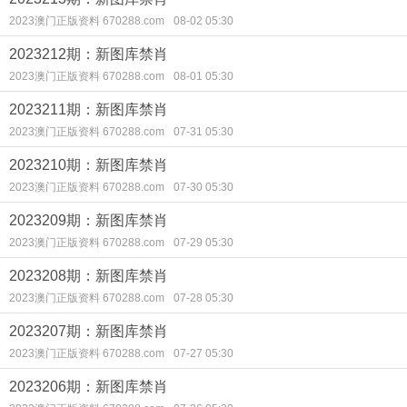
2023澳门正版资料 670288.com
08-02 05:30
2023212期：新图库禁肖
2023澳门正版资料 670288.com
08-01 05:30
2023211期：新图库禁肖
2023澳门正版资料 670288.com
07-31 05:30
2023210期：新图库禁肖
2023澳门正版资料 670288.com
07-30 05:30
2023209期：新图库禁肖
2023澳门正版资料 670288.com
07-29 05:30
2023208期：新图库禁肖
2023澳门正版资料 670288.com
07-28 05:30
2023207期：新图库禁肖
2023澳门正版资料 670288.com
07-27 05:30
2023206期：新图库禁肖