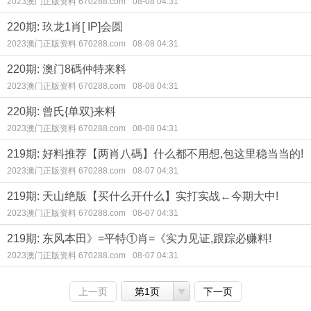
2023澳门正版资料 670288.com
08-08 04:31
220期: 玖龙1肖[ IP]会圆
2023澳门正版资料 670288.com
08-08 04:31
220期: 澳门8碼仲特来料
2023澳门正版资料 670288.com
08-08 04:31
220期: 曾氏{单双}来料
2023澳门正版资料 670288.com
08-08 04:31
219期: 好料推荐【两肖八碼】什么都不用想,包这里稳当当的!
2023澳门正版资料 670288.com
08-07 04:31
219期: 天山绝版【买什么开什么】实打实战←今期大中!
2023澳门正版资料 670288.com
08-07 04:31
219期: 东风本田》=平特①肖=《实力见证,跟踪必赚料!
2023澳门正版资料 670288.com
08-07 04:31
上一页
第1页
下一页